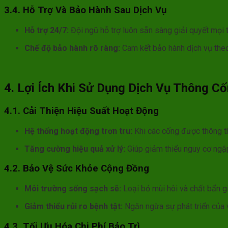
3.4. Hỗ Trợ Và Bảo Hành Sau Dịch Vụ
Hỗ trợ 24/7:
Đội ngũ hỗ trợ luôn sẵn sàng giải quyết mọi 
Chế độ bảo hành rõ ràng:
Cam kết bảo hành dịch vụ theo
4. Lợi Ích Khi Sử Dụng Dịch Vụ Thông C
4.1. Cải Thiện Hiệu Suất Hoạt Động
Hệ thống hoạt động trơn tru:
Khi các cống được thông tho
Tăng cường hiệu quả xử lý:
Giúp giảm thiểu nguy cơ ngập
4.2. Bảo Vệ Sức Khỏe Cộng Đồng
Môi trường sống sạch sẽ:
Loại bỏ mùi hôi và chất bẩn gi
Giảm thiểu rủi ro bệnh tật:
Ngăn ngừa sự phát triển của v
4.3. Tối Ưu Hóa Chi Phí Bảo Trì