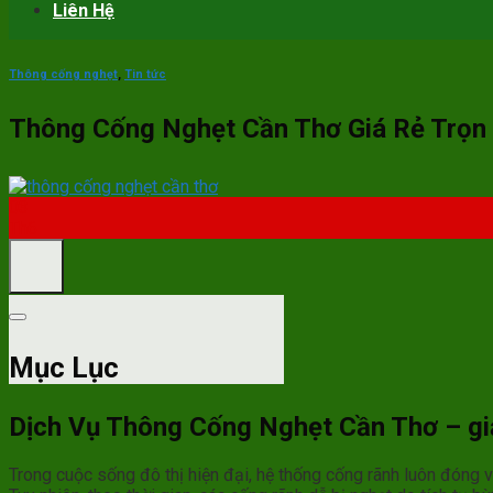
Liên Hệ
Thông cống nghẹt
,
Tin tức
Thông Cống Nghẹt Cần Thơ Giá Rẻ Trọn
03
Th6
Mục Lục
Dịch Vụ Thông Cống Nghẹt Cần Thơ – gi
Trong cuộc sống đô thị hiện đại, hệ thống cống rãnh luôn đóng va