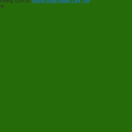
i trường. Dịch vụ
thông cống nghẹt Cần Thơ
nh.