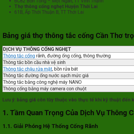
6C82 Bốn Tổng – Một Ngàn, TT Vĩnh Thạnh
Thợ thông cống nghẹt Huyện Thới Lai
61B, Ấp Thới Thuận B, TT Thới Lai
Bảng giá thợ thông tắc cống Cần Thơ trọ
DỊCH VỤ THÔNG CỐNG NGHẸT
Thông tắc cống
rãnh, đường ống cống, thông thường
Thông tắc bồn cầu nhà vệ sinh
Thông tắc chậu rửa mặt
, bồn rửa bát
Thông tắc đường ống nước sạch mức giá
Thông tắc bằng công nghệ máy NANO
Thông cống bằng máy camera con chuột
Lưu ý: bảng giá còn tùy thuộc vào thực tế khi kỹ thuật đến 
1. Tầm Quan Trọng Của Dịch Vụ Thông 
1.1. Giải Phóng Hệ Thống Cống Rãnh