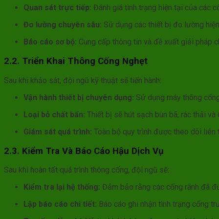
Quan sát trực tiếp:
Đánh giá tình trạng hiện tại của các c
Đo lường chuyên sâu:
Sử dụng các thiết bị đo lường hiện
Báo cáo sơ bộ:
Cung cấp thông tin và đề xuất giải pháp c
2.2. Triển Khai Thông Cống Nghẹt
Sau khi khảo sát, đội ngũ kỹ thuật sẽ tiến hành:
Vận hành thiết bị chuyên dụng:
Sử dụng máy thông cống 
Loại bỏ chất bẩn:
Thiết bị sẽ hút sạch bùn bã, rác thải v
Giám sát quá trình:
Toàn bộ quy trình được theo dõi liên
2.3. Kiểm Tra Và Báo Cáo Hậu Dịch Vụ
Sau khi hoàn tất quá trình thông cống, đội ngũ sẽ:
Kiểm tra lại hệ thống:
Đảm bảo rằng các cống rãnh đã đư
Lập báo cáo chi tiết:
Báo cáo ghi nhận tình trạng cống trư