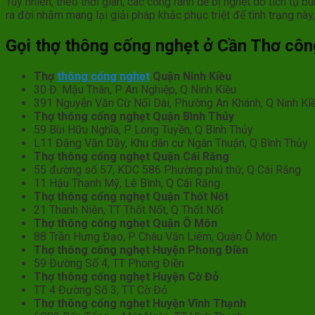
Tuy nhiên, theo thời gian, các cống rãnh dễ bị nghẹt do tích tụ b
ra đời nhằm mang lại giải pháp khắc phục triệt để tình trạng nà
Gọi thợ thông cống nghẹt ở Cần Thơ cô
Thợ
thông cống nghẹt
Quận Ninh Kiều
30 Đ. Mậu Thân, P An Nghiệp, Q Ninh Kiều
391 Nguyễn Văn Cừ Nối Dài, Phường An Khánh, Q Ninh Ki
Thợ thông cống nghẹt Quận Bình Thủy
59 Bùi Hữu Nghĩa, P Long Tuyền, Q Bình Thủy
L11 Đặng Văn Dầy, Khu dân cư Ngân Thuận, Q Bình Thủy
Thợ thông cống nghẹt Quận Cái Răng
55 đường số 57, KDC 586 Phường phú thứ, Q Cái Răng
11 Hậu Thạnh Mỹ, Lê Bình, Q Cái Răng
Thợ thông cống nghẹt Quận Thốt Nốt
21 Thanh Niên, TT Thốt Nốt, Q Thốt Nốt
Thợ thông cống nghẹt Quận Ô Môn
88 Trần Hưng Đạo, P Châu Văn Liêm, Quận Ô Môn
Thợ thông cống nghẹt Huyện Phong Điền
59 Đường Số 4, TT Phong Điền
Thợ thông cống nghẹt Huyện Cờ Đỏ
TT 4 Đường Số 3, TT Cờ Đỏ
Thợ thông cống nghẹt Huyện Vĩnh Thạnh