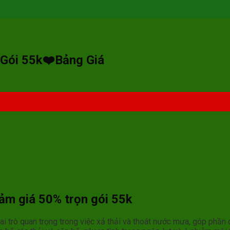
 Gói 55k❤️Bảng Giá
ảm giá 50% trọn gói 55k
i trò quan trọng trong việc xả thải và thoát nước mưa, góp phần d