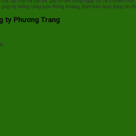
ùn bã, rác thải và cặn bã, gây ra tình trạng ngập lụt và ô nhiễm mô
y, giúp hệ thống cống luôn thông thoáng, đảm bảo hoạt động ổn đị
ng ty Phương Trang
ều