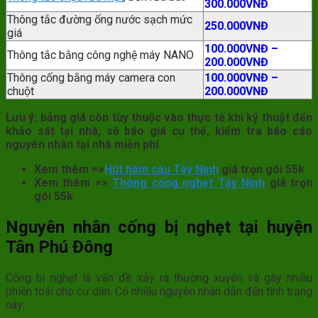
300.000VNĐ
Thông tắc đường ống nước sạch mức
250.000VNĐ
giá
100.000VNĐ –
Thông tắc bằng công nghệ máy NANO
200.000VNĐ
Thông cống bằng máy camera con
100.000VNĐ –
chuột
200.000VNĐ
Lưu ý: bảng giá còn tùy thuộc vào thực tế khi kỹ thuật đến
khảo sát tại nhà, sẽ báo giá cụ thể, kiểm tra báo cáo
nguyên nhân tại nhà miễn phí.
Xem thêm =>
Hút hầm cầu Tây Ninh
giá trọn gói 55k
Xem thêm =>
Thông cống nghẹt Tây Ninh
giá trọn
gói 55k
Nguyên nhân cống bị nghẹt tại huyện
Tân Phú Đông
Cống bị nghẹt là vấn đề xảy ra thường xuyên và gây nhiều
phiền toái cho cư dân. Có nhiều nguyên nhân dẫn đến tình trạng
này: