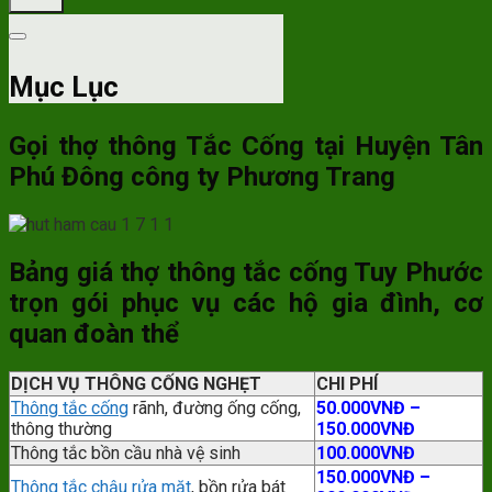
Mục Lục
Gọi thợ thông Tắc Cống tại Huyện Tân
Phú Đông công ty Phương Trang
Bảng giá thợ thông tắc cống Tuy Phước
trọn gói phục vụ các hộ gia đình, cơ
quan đoàn thể
DỊCH VỤ THÔNG CỐNG NGHẸT
CHI PHÍ
Thông tắc cống
rãnh, đường ống cống,
50.000VNĐ –
thông thường
150.000VNĐ
Thông tắc bồn cầu nhà vệ sinh
100.000VNĐ
150.000VNĐ –
Thông tắc chậu rửa mặt
, bồn rửa bát