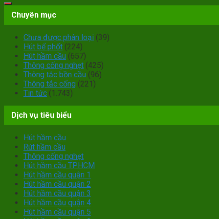
Chuyên mục
Chưa được phân loại
(39)
Hút bể phốt
(224)
Hút hầm cầu
(657)
Thông cống nghẹt
(425)
Thông tắc bồn cầu
(96)
Thông tắc cống
(221)
Tin tức
(1.743)
Dịch vụ tiêu biểu
Hút hầm cầu
Rút hầm cầu
Thông cống nghẹt
Hút hầm cầu TPHCM
Hút hầm cầu quận 1
Hút hầm cầu quận 2
Hút hầm cầu quận 3
Hút hầm cầu quận 4
Hút hầm cầu quận 5