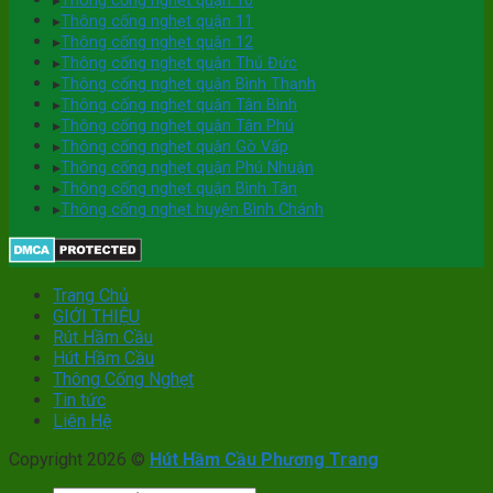
▸
Thông cống nghẹt quận 10
▸
Thông cống nghẹt quận 11
▸
Thông cống nghẹt quận 12
▸
Thông cống nghẹt quận Thủ Đức
▸
Thông cống nghẹt quận Bình Thạnh
▸
Thông cống nghẹt quận Tân Bình
▸
Thông cống nghẹt quận Tân Phú
▸
Thông cống nghẹt quận Gò Vấp
▸
Thông cống nghẹt quận Phú Nhuận
▸
Thông cống nghẹt quận Bình Tân
▸
Thông cống nghẹt huyện Bình Chánh
Trang Chủ
GIỚI THIỆU
Rút Hầm Cầu
Hút Hầm Cầu
Thông Cống Nghẹt
Tin tức
Liên Hệ
Copyright 2026 ©
Hút Hầm Cầu Phương Trang