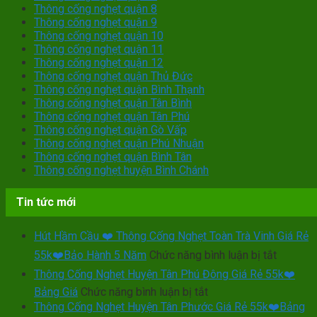
Thông cống nghẹt quận 8
Thông cống nghẹt quận 9
Thông cống nghẹt quận 10
Thông cống nghẹt quận 11
Thông cống nghẹt quận 12
Thông cống nghẹt quận Thủ Đức
Thông cống nghẹt quận Bình Thạnh
Thông cống nghẹt quận Tân Bình
Thông cống nghẹt quận Tân Phú
Thông cống nghẹt quận Gò Vấp
Thông cống nghẹt quận Phú Nhuận
Thông cống nghẹt quận Bình Tân
Thông cống nghẹt huyện Bình Chánh
Tin tức mới
Hút Hầm Cầu ❤️ Thông Cống Nghẹt Toàn Trà Vinh Giá Rẻ
ở
55k❤️Bảo Hành 5 Năm
Chức năng bình luận bị tắt
Hút
Thông Cống Nghẹt Huyện Tân Phú Đông Giá Rẻ 55k❤️
Hầm
ở
Bảng Giá
Chức năng bình luận bị tắt
Cầu
Thông
Thông Cống Nghẹt Huyện Tân Phước Giá Rẻ 55k❤️Bảng
❤️