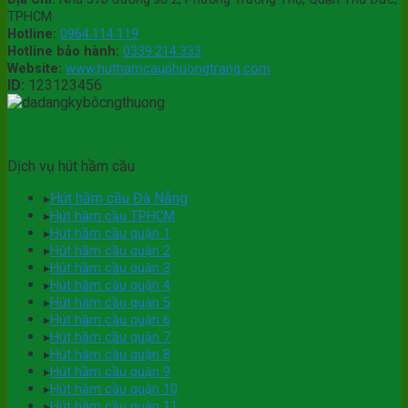
Bảng
❤️
Giá
TPHCM
Giá
Bảng
Rẻ
Hotline:
0964.114.119
Giá
55k
Hotline bảo hành:
0339.214.333
❤️
Website:
www.huthamcauphuongtrang.com
ID:
123123456
Bảng
Giá
Dịch vụ hút hầm cầu
Hút hầm cầu Đà Nẵng
▸
▸
Hút hầm cầu TPHCM
▸
Hút hầm cầu quận 1
▸
Hút hầm cầu quận 2
▸
Hút hầm cầu quận 3
▸
Hút hầm cầu quận 4
▸
Hút hầm cầu quận 5
▸
Hút hầm cầu quận 6
▸
Hút hầm cầu quận 7
▸
Hút hầm cầu quận 8
▸
Hút hầm cầu quận 9
▸
Hút hầm cầu quận 10
▸
Hút hầm cầu quận 11