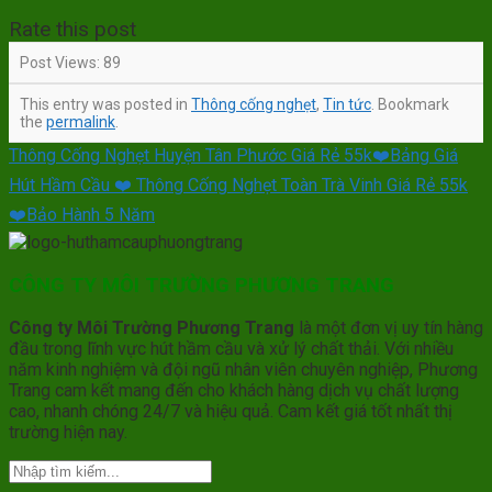
Rate this post
Post Views:
89
This entry was posted in
Thông cống nghẹt
,
Tin tức
. Bookmark
the
permalink
.
Thông Cống Nghẹt Huyện Tân Phước Giá Rẻ 55k❤️Bảng Giá
Hút Hầm Cầu ❤️ Thông Cống Nghẹt Toàn Trà Vinh Giá Rẻ 55k
❤️Bảo Hành 5 Năm
CÔNG TY MÔI TRƯỜNG PHƯƠNG TRANG
Công ty Môi Trường Phương Trang
là một đơn vị uy tín hàng
đầu trong lĩnh vực hút hầm cầu và xử lý chất thải. Với nhiều
năm kinh nghiệm và đội ngũ nhân viên chuyên nghiệp, Phương
Trang cam kết mang đến cho khách hàng dịch vụ chất lượng
cao, nhanh chóng 24/7 và hiệu quả. Cam kết giá tốt nhất thị
trường hiện nay.