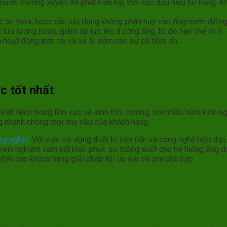
nước thường xuyên để phát hiện kịp thời các dấu hiệu hư hỏng. Khi
ức ăn thừa, hoặc các vật dụng không phân hủy vào ống nước để ng
 lưu lượng nước, giảm áp lực lên đường ống, từ đó hạn chế rò rỉ.
n hoạt động trơn tru và xử lý sớm các sự cố tiềm ẩn.
c tốt nhất
Việt Nam trong lĩnh vực vệ sinh môi trường, với nhiều năm kinh n
ng nhanh chóng mọi nhu cầu của khách hàng.
ng nghẹt
. Với việc sử dụng thiết bị tiên tiến và công nghệ hiện đạ
u kinh nghiệm cam kết khôi phục sự thông suốt cho hệ thống ống d
 đến cho khách hàng giải pháp tối ưu với chi phí phù hợp.