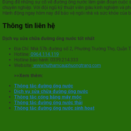
Đừng để những sự cố về đường ống nước làm gián đoạn cuộc sốn
chuyên nghiệp. Với đội ngũ kỹ thuật viên giàu kinh nghiệm và ph
Hành động ngay hôm nay để bảo vệ ngôi nhà và sức khỏe của b
Thông tin liên hệ
Dịch vụ sửa chữa đường ống nước tốt nhất
Địa Chỉ: Nhà 57b đường số 2, Phường Trường Thọ, Quâ
Hotline:
0964.114.119
Hotline bảo hành: 0339.214.333
Website:
www.huthamcauphuongtrang.com
>>Xem thêm:
Thông tắc đường ống nước
Dịch vụ sửa chữa đường ống nước
Thông tắc cống bằng máy móc
Thông tắc đường ống nước thải
Thông tắc đường ống nước sinh hoạt