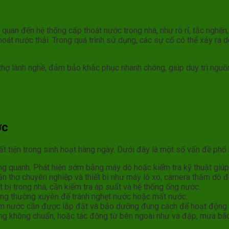
n quan đến hệ thống cấp thoát nước trong nhà, như rò rỉ, tắc ngh
hoát nước thải. Trong quá trình sử dụng, các sự cố có thể xảy ra 
hợ lành nghề, đảm bảo khắc phục nhanh chóng, giúp duy trì nguồ
ớc
 tiện trong sinh hoạt hàng ngày. Dưới đây là một số vấn đề phổ 
xung quanh. Phát hiện sớm bằng máy dò hoặc kiểm tra kỹ thuật giú
ần thợ chuyên nghiệp và thiết bị như máy lò xo, camera thăm dò để
 bị trong nhà, cần kiểm tra áp suất và hệ thống ống nước.
ỡng thường xuyên để tránh nghẹt nước hoặc mất nước.
ơm nước cần được lắp đặt và bảo dưỡng đúng cách để hoạt động 
ng không chuẩn, hoặc tác động từ bên ngoài như va đập, mưa bão