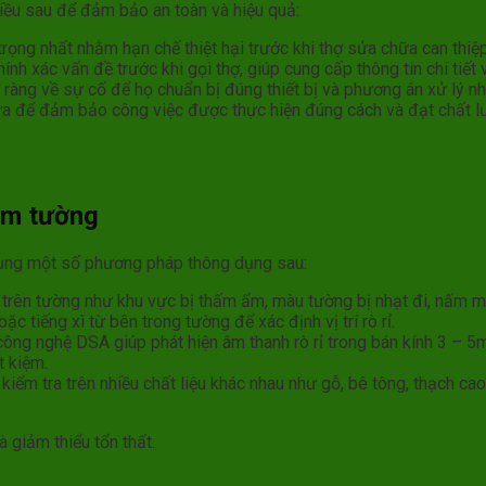
iều sau để đảm bảo an toàn và hiệu quả:
trọng nhất nhằm hạn chế thiệt hại trước khi thợ sửa chữa can thiệp
ính xác vấn đề trước khi gọi thợ, giúp cung cấp thông tin chi tiết 
rõ ràng về sự cố để họ chuẩn bị đúng thiết bị và phương án xử lý n
hữa để đảm bảo công việc được thực hiện đúng cách và đạt chất l
 âm tường
 dụng một số phương pháp thông dụng sau:
 trên tường như khu vực bị thấm ẩm, màu tường bị nhạt đi, nấm m
 tiếng xì từ bên trong tường để xác định vị trí rò rỉ.
ông nghệ DSA giúp phát hiện âm thanh rò rỉ trong bán kính 3 – 5m
t kiệm.
kiểm tra trên nhiều chất liệu khác nhau như gỗ, bê tông, thạch c
 giảm thiểu tổn thất.