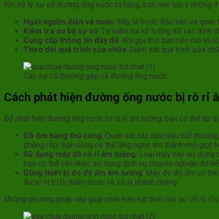
Khi xử lý sự cố đường ống nước bị hỏng, bạn nên lưu ý những đ
Ngắt nguồn điện và nước
: Đây là bước đầu tiên và quan 
Kiểm tra sơ bộ sự cố
: Tự kiểm tra kỹ lưỡng để xác định ch
Cung cấp thông tin đầy đủ
: Khi gọi thợ, bạn nên mô tả 
Theo dõi quá trình sửa chữa
: Giám sát quá trình sửa c
Các sự cố thường gặp về đường ống nước
Cách phát hiện đường ống nước bị rò rỉ
Để phát hiện đường ống nước bị rò rỉ âm tường, bạn có thể áp
Dò tìm bằng thủ công
: Quan sát các dấu hiệu bất thường
phồng rộp. Bạn cũng có thể lắng nghe âm thanh nhỏ giọt hoặc
Sử dụng máy dò rò rỉ âm tường
: Loại máy này sử dụng c
bạn có thể cân nhắc sử dụng dịch vụ chuyên nghiệp để tiế
Dùng thiết bị đo độ ẩm âm tường
: Máy đo độ ẩm có thể 
được vị trí bị thấm nước và xử lý nhanh chóng.
Những phương pháp này giúp phát hiện kịp thời các sự cố rò rỉ và