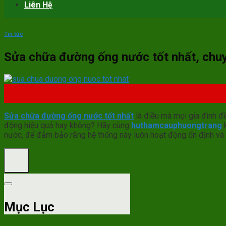
Liên Hệ
Tin tức
Sửa chữa đường ống nước tốt nhất, chuy
02
Th6
Sửa chữa đường ống nước tốt nhất
là điều mà mọi gia đình đ
động hiệu quả hay không? Hãy cùng
huthamcauphuongtrang
k
nước, để đảm bảo rằng hệ thống này luôn hoạt động ổn định và 
Mục Lục