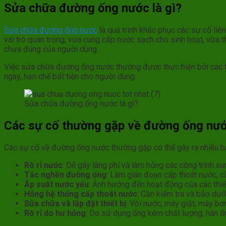
Sửa chữa đường ống nước là gì?
Sửa chữa đường ống nước
là quá trình khắc phục các sự cố liê
vai trò quan trọng, vừa cung cấp nước sạch cho sinh hoạt, vừa t
chưa đúng của người dùng.
Việc sửa chữa đường ống nước thường được thực hiện bởi các t
ngày, hạn chế bất tiện cho người dùng.
Sửa chữa đường ống nước là gì?
Các sự cố thường gặp về đường ống nư
Các sự cố về đường ống nước thường gặp có thể gây ra nhiều bất
Rò rỉ nước
: Dễ gây lãng phí và làm hỏng các công trình 
Tắc nghẽn đường ống
: Làm gián đoạn cấp thoát nước, c
Áp suất nước yếu
: Ảnh hưởng đến hoạt động của các thiết
Hỏng hệ thống cấp thoát nước
: Cần kiểm tra và bảo dư
Sửa chữa và lắp đặt thiết bị
: Vòi nước, máy giặt, máy b
Rò rỉ do hư hỏng
: Do sử dụng ống kém chất lượng, hàn ố