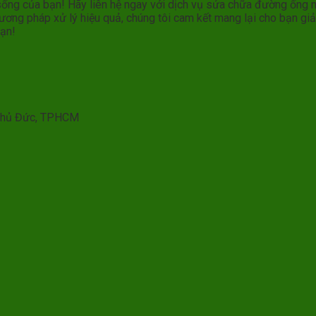
g của bạn! Hãy liên hệ ngay với dịch vụ sửa chữa đường ống nướ
ương pháp xử lý hiệu quả, chúng tôi cam kết mang lại cho bạn giải
ạn!
̣n Thủ Đức, TPHCM