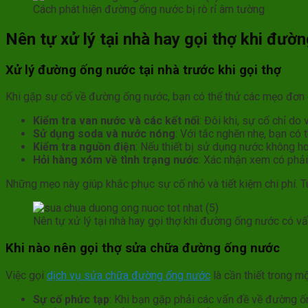
Cách phát hiện đường ống nước bị rò rỉ âm tường
Nên tự xử lý tại nhà hay gọi thợ khi đườ
Xử lý đường ống nước tại nhà trước khi gọi thợ
Khi gặp sự cố về đường ống nước, bạn có thể thử các mẹo đơn g
Kiểm tra van nước và các kết nối
: Đôi khi, sự cố chỉ do
Sử dụng soda và nước nóng
: Với tắc nghẽn nhẹ, bạn có
Kiểm tra nguồn điện
: Nếu thiết bị sử dụng nước không ho
Hỏi hàng xóm về tình trạng nước
: Xác nhận xem có phải
Những mẹo này giúp khắc phục sự cố nhỏ và tiết kiệm chi phí. T
Nên tự xử lý tại nhà hay gọi thợ khi đường ống nước có v
Khi nào nên gọi thợ sửa chữa đường ống nước
Việc gọi
dịch vụ sửa chữa đường ống nước
là cần thiết trong m
Sự cố phức tạp
: Khi bạn gặp phải các vấn đề về đường ố