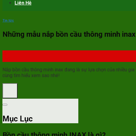
Liên Hệ
Tin tức
Những mẫu nắp bồn cầu thông minh ina
03
Th6
Nắp bồn cầu thông minh inax
đang là sự lựa chọn của nhiều gia 
cùng tìm hiểu xem sao nhé!
Mục Lục
Bồn cầu thông minh INAX là gì?