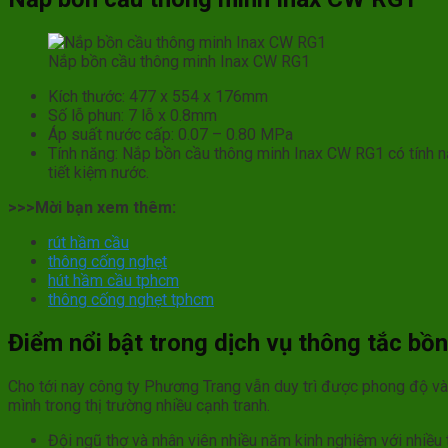
Nắp bồn cầu thông minh Inax CW RG1
Kích thước: 477 x 554 x 176mm
Số lỗ phun: 7 lỗ x 0.8mm
Áp suất nước cấp: 0.07 – 0.80 MPa
Tính năng: Nắp bồn cầu thông minh Inax CW RG1 có tính năn
tiết kiệm nước.
>>>Mời bạn xem thêm:
rút hầm cầu
thông cống nghẹt
hút hầm cầu tphcm
thông cống nghẹt tphcm
Điểm nổi bật trong dịch vụ thông tắc b
Cho tới nay công ty Phương Trang vẫn duy trì được phong độ và s
mình trong thị trường nhiều cạnh tranh.
Đội ngũ thợ và nhân viên nhiều năm kinh nghiệm với nhiều 