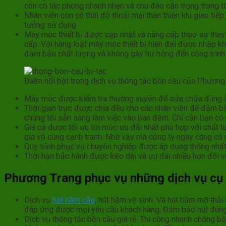
còn có tác phong nhanh nhẹn và chu đáo cận trọng trong t
Nhân viên còn có thái độ thoải mái thân thiện khi giao ti
tưởng sử dụng
Máy móc thiết bị được cập nhật và nâng cấp theo sự thay đ
cấp. Với hàng loạt máy móc thiết bị hiện đại được nhập 
đảm bảo chất lượng và không gây hư hỏng đến công trình
Điểm nổi bật trong dịch vụ thông tắc bồn cầu của Phương
Máy móc được kiểm tra thường xuyên để sửa chữa đúng lúc 
Thời gian trực được chia đều cho các nhân viên để đảm b
chúng tôi sẵn sàng làm việc vào ban đêm. Chỉ cần bạn có 
Giá cả được tối ưu tới mức ưu đãi nhất phù hợp với chất 
giá vô cùng cạnh tranh. Nhờ vậy mà công ty ngày càng có 
Quy trình phục vụ chuyên nghiệp được áp dụng thống nhất 
Thời hạn bảo hành được kéo dài và ưu đãi nhiều hơn đối vớ
Phương Trang phục vụ những dịch vụ cụ 
Dịch vụ
hút hầm cầu
, hút hầm vệ sinh. Và hút hầm mỡ thải
đáp ứng được mọi yêu cầu khách hàng. Đảm bảo hút đúng 
Dịch vụ thông tắc bồn cầu giá rẻ. Thi công nhanh chóng bằng