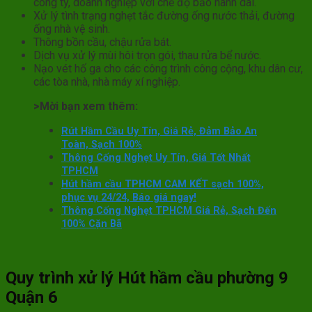
công ty, doanh nghiệp với chế độ bảo hành dài.
Xử lý tình trạng nghẹt tắc đường ống nước thải, đường
ống nhà vệ sinh.
Thông bồn cầu, chậu rửa bát.
Dịch vụ xử lý mùi hôi trọn gói, thau rửa bể nước.
Nạo vét hố ga cho các công trình công cộng, khu dân cư,
các tòa nhà, nhà máy xí nghiệp.
>Mời bạn xem thêm:
Rút Hầm Cầu Uy Tín, Giá Rẻ, Đảm Bảo An
Toàn, Sạch 100%
Thông Cống Nghẹt Uy Tín, Giá Tốt Nhất
TPHCM
Hút hầm cầu TPHCM CAM KẾT sạch 100%,
phục vụ 24/24, Báo giá ngay!
Thông Cống Nghẹt TPHCM Giá Rẻ, Sạch Đến
100% Cặn Bã
Quy trình xử lý Hút hầm cầu phường 9
Quận 6