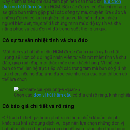
Đây chính là tiêu chí đầu tiên bạn nên cân nhắc khi
lựa chọn
dịch vụ hút hầm cầu
tại HCM. Bởi các đơn vị có địa chỉ rõ ràng
sẽ giúp bạn tránh gặp phải các công ty ma, chuyên lừa đảo và
những đơn vị có kinh nghiệm phục vụ lâu năm được nhiều
người biết đến, thực tế đã chứng minh mức độ uy tín và khả
năng phục vụ của đơn vị đó trong suốt thời gian qua.
Có sự tư vấn nhiệt tình và chu đáo
Một dịch vụ hút hầm cầu HCM được đánh giá là uy tín chất
lượng sẽ luôn có đội ngũ nhân viên tư vấn rất nhiệt tình và chu
đáo, giúp giải đáp mọi thắc mắc cho khách hàng. Vì thế các
bạn có thể liên hệ trực tiếp với các trung tâm mà bạn có ý định
lựa chọn, nếu họ đáp ứng được các nhu cầu của bạn thì bạn có
thể lựa chọn.
Chọn các
đơn vị hút hầm cầu
có địa chỉ rõ ràng, kinh nghi
Có báo giá chi tiết và rõ ràng
Để tránh bị hét giá hoặc phát sinh thêm nhiều khoản chi phí
khác sau khi sử dụng dịch vụ, bạn nên lựa chọn những đơn vị
hút hầm cầu có bảng báo giá chi tiết và rõ ràng cho từng hạng