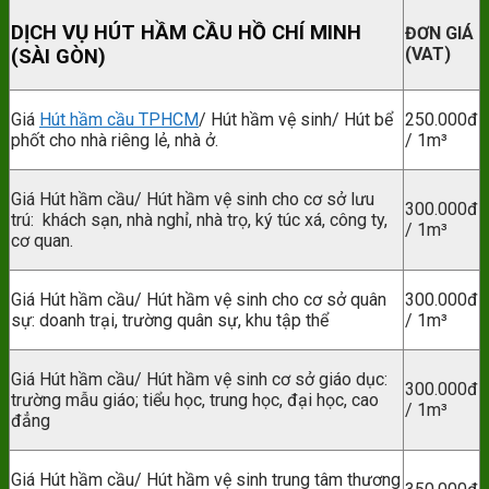
DỊCH VỤ HÚT HẦM CẦU HỒ CHÍ MINH
ĐƠN GIÁ
(VAT)
(SÀI GÒN)
Giá
Hút hầm cầu TPHCM
/ Hút hầm vệ sinh/ Hút bể
250.000đ
phốt cho nhà riêng lẻ, nhà ở.
/ 1m³
Giá Hút hầm cầu/ Hút hầm vệ sinh cho cơ sở lưu
300.000đ
trú: khách sạn, nhà nghỉ, nhà trọ, ký túc xá, công ty,
/ 1m³
cơ quan.
Giá Hút hầm cầu/ Hút hầm vệ sinh cho cơ sở quân
300.000đ
sự: doanh trại, trường quân sự, khu tập thể
/ 1m³
Giá Hút hầm cầu/ Hút hầm vệ sinh cơ sở giáo dục:
300.000đ
trường mẫu giáo; tiểu học, trung học, đại học, cao
/ 1m³
đẳng
Giá Hút hầm cầu/ Hút hầm vệ sinh trung tâm thương