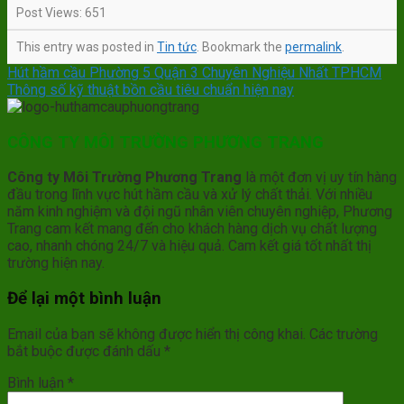
Post Views:
651
This entry was posted in
Tin tức
. Bookmark the
permalink
.
Hút hầm cầu Phường 5 Quận 3 Chuyên Nghiệu Nhất TPHCM
Thông số kỹ thuật bồn cầu tiêu chuẩn hiện nay
CÔNG TY MÔI TRƯỜNG PHƯƠNG TRANG
Công ty Môi Trường Phương Trang
là một đơn vị uy tín hàng
đầu trong lĩnh vực hút hầm cầu và xử lý chất thải. Với nhiều
năm kinh nghiệm và đội ngũ nhân viên chuyên nghiệp, Phương
Trang cam kết mang đến cho khách hàng dịch vụ chất lượng
cao, nhanh chóng 24/7 và hiệu quả. Cam kết giá tốt nhất thị
trường hiện nay.
Để lại một bình luận
Email của bạn sẽ không được hiển thị công khai.
Các trường
bắt buộc được đánh dấu
*
Bình luận
*