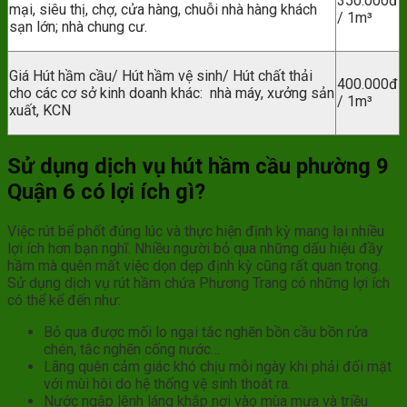
350.000đ
mại, siêu thị, chợ, cửa hàng, chuỗi nhà hàng khách
/ 1m³
sạn lớn; nhà chung cư.
Giá Hút hầm cầu/ Hút hầm vệ sinh/ Hút chất thải
400.000đ
cho các cơ sở kinh doanh khác: nhà máy, xưởng sản
/ 1m³
xuất, KCN
Sử dụng dịch vụ hút hầm cầu phường 9
Quận 6 có lợi ích gì?
Việc rút bể phốt đúng lúc và thực hiện định kỳ mang lại nhiều
lợi ích hơn bạn nghĩ. Nhiều người bỏ qua những dấu hiệu đầy
hầm mà quên mất việc dọn dẹp định kỳ cũng rất quan trọng.
Sử dụng dịch vụ rút hầm chứa Phương Trang có những lợi ích
có thể kể đến như:
Bỏ qua được mối lo ngại tắc nghẽn bồn cầu bồn rửa
chén, tắc nghẽn cống nước…
Lãng quên cảm giác khó chịu mỗi ngày khi phải đối mặt
với mùi hôi do hệ thống vệ sinh thoát ra.
Nước ngập lênh láng khắp nơi vào mùa mưa và triều