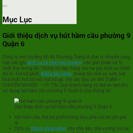
Mục Lục
Giới thiệu dịch vụ hút hầm cầu phường 9
Quận 6
Công ty môi trường đô thị Phương Trang là đơn vị chuyên cung
cấp các gói
dịch vụ vệ sinh môi trường
, các giải pháp xử lý
chất thải trong đó. Chúng tôi tập trung vào ba gói dịch vụ chính
đó là : hút bể phốt ,
thông tắc cống
,thông tắc nhà vệ sinh, hút
hóa chất, hút bể mỡ, hút hố ga. Với các tiêu chí AN TOÀN –
CHUYÊN NGHIỆP – UY TÍN. Quý khách hàng có thể an tâm khi
sử dụng hút hầm cầu phường 9 Quận 6 của chúng tôi.
Giới thiệu dịch vụ hút hầm cầu phường 9 Quận 6
Hút hầm cầu, hút bể phốt không đục phá với chi phí giá
rẻ.
Dịch vụ
thông cống nghẹt
cho nhà dân, nhà xưởng và các