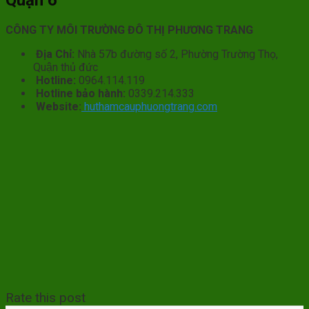
CÔNG TY MÔI TRƯỜNG ĐÔ THỊ PHƯƠNG TRANG
Địa Chỉ:
Nhà 57b đường số 2, Phường Trường Thọ,
Quận thủ đức
Hotline:
0964.114.119
Hotline bảo hành:
0339.214.333
Website:
huthamcauphuongtrang.com
Rate this post