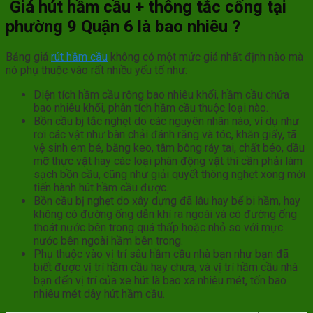
Giá hút hầm cầu + thông tắc cống tại
phường 9 Quận 6 là bao nhiêu ?
Bảng giá
rút hầm cầu
không có một mức giá nhất định nào mà
nó phụ thuộc vào rất nhiều yếu tố như:
Diện tích hầm cầu rộng bao nhiêu khối, hầm cầu chứa
bao nhiêu khối, phân tích hầm cầu thuộc loại nào.
Bồn cầu bj tắc nghẹt do các nguyên nhân nào, ví dụ như
rơi các vật như bàn chải đánh răng và tóc, khăn giấy, tã
vệ sinh em bé, băng keo, tâm bông ráy tai, chất béo, dầu
mỡ thực vật hay các loại phân động vật thì cần phải làm
sạch bồn cầu, cũng như giải quyết thông nghẹt xong mới
tiến hành hút hầm cầu được.
Bồn cầu bị nghẹt do xây dựng đã lâu hay bể bi hầm, hay
không có đường ống dẫn khí ra ngoài và có đường ống
thoát nước bên trong quá thấp hoặc nhỏ so với mực
nước bên ngoài hầm bên trong.
Phụ thuộc vào vị trí sâu hầm cầu nhà bạn như bạn đã
biết được vị trí hầm cầu hay chưa, và vị trí hầm cầu nhà
bạn đến vị trí của xe hút là bao xa nhiêu mét, tốn bao
nhiêu mét dây hút hầm cầu.