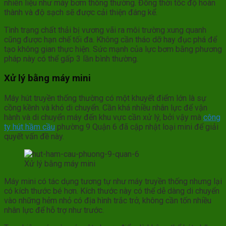
nhiên liệu như máy bơm thông thường. Đồng thời tốc độ hoàn
thành và độ sạch sẽ được cải thiện đáng kể.
Tình trạng chất thải bị vương vãi ra môi trường xung quanh
cũng được hạn chế tối đa. Không cần tháo dỡ hay đục phá để
tạo không gian thực hiện. Sức mạnh của lực bơm bằng phương
pháp này có thể gấp 3 lần bình thường.
Xử lý bằng máy mini
Máy hút truyền thống thường có một khuyết điểm lớn là sự
cồng kềnh và khó di chuyển. Cần khá nhiều nhân lực để vận
hành và di chuyển máy đến khu vực cần xử lý, bởi vậy mà
công
ty hút hầm cầu
phường 9 Quận 6 đã cập nhật loại mini để giải
quyết vấn đề này.
Xử lý bằng máy mini
Máy mini có tác dụng tương tự như máy truyền thống nhưng lại
có kích thước bé hơn. Kích thước này có thể dễ dàng di chuyển
vào những hẻm nhỏ có địa hình trắc trở, không cần tốn nhiều
nhân lực để hỗ trợ như trước.