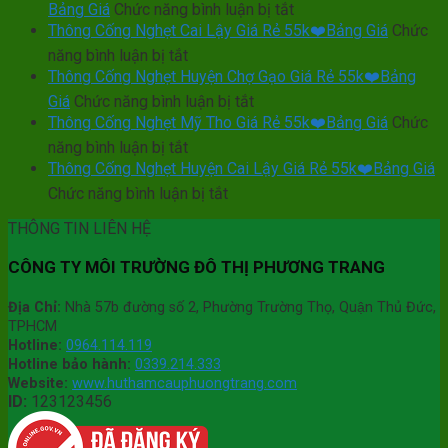
Cống
Giá
Rẻ
ở
Bảng Giá
Chức năng bình luận bị tắt
Xã
55k
Nghẹt
Rẻ
55k
Thông
Thông Cống Nghẹt Cai Lậy Giá Rẻ 55k❤️Bảng Giá
Gò
Chức
❤️
Huyện
55k
Cống
❤️
Công
ở
năng bình luận bị tắt
Gò
Bảng
❤️
Nghẹt
Giá
Bảo
Thông
Thông Cống Nghẹt Huyện Chợ Gạo Giá Rẻ 55k❤️Bảng
Công
Giá
Huyện
Rẻ
Bảng
Hành
Cống
Tây
ở
Giá
Chức năng bình luận bị tắt
Gò
55k
Giá
5
Nghẹt
Giá
Thông
Thông Cống Nghẹt Mỹ Tho Giá Rẻ 55k❤️Bảng Giá
Công
Chức
❤️
Năm
Cai
Rẻ
Cống
Đông
ở
năng bình luận bị tắt
Lậy
Bảng
55k
Nghẹt
Giá
Thông
Thông Cống Nghẹt Huyện Cai Lậy Giá Rẻ 55k❤️Bảng Giá
Giá
Giá
❤️
Huyện
Rẻ
Cống
Rẻ
ở
Chức năng bình luận bị tắt
Chợ
Bảng
55k
Nghẹt
55k
Thông
Gạo
Giá
❤️
Mỹ
❤️
THÔNG TIN LIÊN HỆ
Cống
Giá
Tho
Bảng
Nghẹt
Bảng
Rẻ
Giá
Giá
CÔNG TY MÔI TRƯỜNG ĐÔ THỊ PHƯƠNG TRANG
Huyện
Giá
55k
Rẻ
Cai
❤️
55k
Lậy
Địa Chỉ:
Nhà 57b đường số 2, Phường Trường Thọ, Quận Thủ Đức,
Bảng
❤️
Giá
TPHCM
Giá
Bảng
Rẻ
Hotline:
0964.114.119
Giá
55k
Hotline bảo hành:
0339.214.333
❤️
Website:
www.huthamcauphuongtrang.com
ID:
123123456
Bảng
Giá