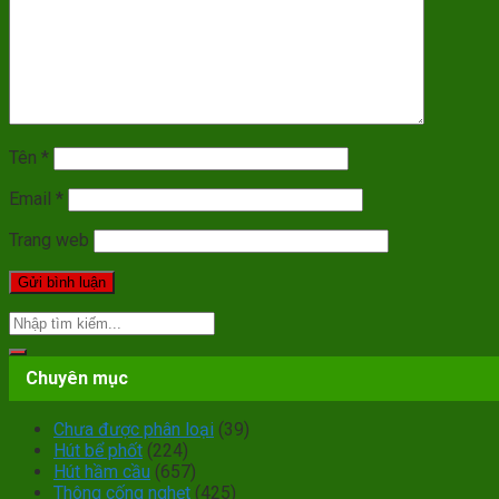
Tên
*
Email
*
Trang web
Chuyên mục
Chưa được phân loại
(39)
Hút bể phốt
(224)
Hút hầm cầu
(657)
Thông cống nghẹt
(425)