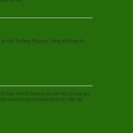
ng ty Môi Trường Phương Trang để được tư
ẩn bảo vệ môi trường mà còn tối ưu hóa quy
minh bạch trong mọi khâu dịch vụ. Hãy để