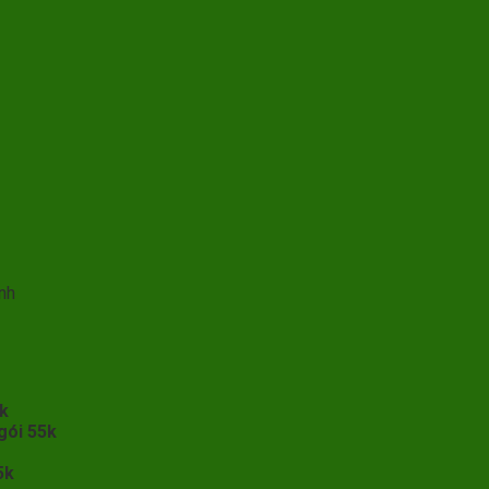
nh
5k
gói 55k
5k