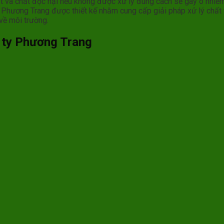
 và chất độc hại nếu không được xử lý đúng cách sẽ gây ô nhiễm 
hương Trang được thiết kế nhằm cung cấp giải pháp xử lý chất t
 về môi trường.
g ty Phương Trang