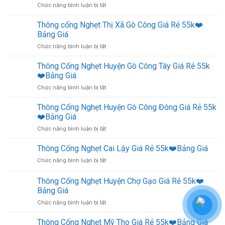
ở
Chức năng bình luận bị tắt
Tân
Vinh
Thông
Phú
Giá
Cống
Thông cống Nghẹt Thị Xã Gò Công Giá Rẻ 55k❤️
Đông
Rẻ
Nghẹt
Giá
Bảng Giá
55k
Huyện
Rẻ
❤️
ở
Chức năng bình luận bị tắt
Tân
55k
Bảo
Thông
Phước
❤️
Hành
cống
Thông Cống Nghẹt Huyện Gò Công Tây Giá Rẻ 55k
Giá
Bảng
5
Nghẹt
Rẻ
❤️Bảng Giá
Giá
Năm
Thị
55k
ở
Chức năng bình luận bị tắt
Xã
❤️
Thông
Gò
Bảng
Cống
Thông Cống Nghẹt Huyện Gò Công Đông Giá Rẻ 55k
Công
Giá
Nghẹt
Giá
❤️Bảng Giá
Huyện
Rẻ
ở
Chức năng bình luận bị tắt
Gò
55k
Thông
Công
❤️
Cống
Thông Cống Nghẹt Cai Lậy Giá Rẻ 55k❤️Bảng Giá
Tây
Bảng
Nghẹt
Giá
Giá
ở
Chức năng bình luận bị tắt
Huyện
Rẻ
Thông
Gò
55k
Cống
Thông Cống Nghẹt Huyện Chợ Gạo Giá Rẻ 55k❤️
Công
❤️
Nghẹt
Đông
Bảng Giá
Bảng
Cai
Giá
Giá
ở
Chức năng bình luận bị tắt
Lậy
Rẻ
Thông
Giá
55k
Cống
Rẻ
Thông Cống Nghẹt Mỹ Tho Giá Rẻ 55k❤️Bảng Giá
❤️