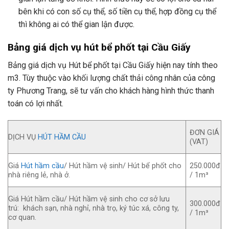
bên khi có con số cụ thể, số tiền cụ thể, hợp đồng cụ thể
thì không ai có thể gian lận được.
Bảng giá dịch vụ hút bể phốt tại Cầu Giấy
Bảng giá dịch vụ Hút bể phốt tại Cầu Giấy hiện nay tính theo
m3. Tùy thuộc vào khối lượng chất thải công nhân của công
ty Phương Trang, sẽ tư vấn cho khách hàng hình thức thanh
toán có lợi nhất.
ĐƠN GIÁ
DỊCH VỤ
HÚT HẦM CẦU
(VAT)
Giá
Hút hầm cầu
/ Hút hầm vệ sinh/ Hút bể phốt cho
250.000đ
nhà riêng lẻ, nhà ở.
/ 1m³
Giá Hút hầm cầu/ Hút hầm vệ sinh cho cơ sở lưu
300.000đ
trú: khách sạn, nhà nghỉ, nhà trọ, ký túc xá, công ty,
/ 1m³
cơ quan.