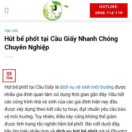
Skip
HOTLINE:
to
0964.114.119
content
TIN TỨC
Hút bể phốt tại Cầu Giấy Nhanh Chóng
Chuyên Nghiệp
03
Th6
Hút bể phốt tại Cầu Giấy là
dịch vụ vệ sinh môi trường
được
nhiều gia đình quan tâm sử dụng thời gian gần đây. Hầu hết
các công trình nhà vệ sinh của các gia đình hiện nay đều
được xây dựng theo kết cấu tự hoại, đạt chuẩn yêu cầu bảo
vệ môi trường. Tuy nhiên, điều này cũng không thể giảm
được tình trạng tắc nghẽn hầm bể phốt. Bài viết dưới đây,
hãy tìm hiểu nhiều hơn về
dịch vụ hút bể phốt
giá rẻ Phương