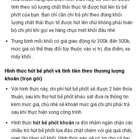
tính theo số lượng chất thải thực tế được hút lên từ bể
phốt của bạn. Bạn chỉ cần chi trả phí theo đúng khối
lượng chất thải thực tế được hút lên chứ không phải toàn
bộ chi phí khi gọi xe hàng chục mét khối đâu nhé.
Trung bình mỗi khối có giá giao động từ 300k đến 500k,
mức giá có thể thay đổi tùy thuộc vào vị trí, địa điểm, xe
mấy khối…
Hình thức hút bể phốt và tình tiền theo thương lượng
khoán (trọn gói)
Với hình thức này, chi phí hút bể phốt sẽ được 2 bên thỏa
thuận, sau khi thợ hút bể phốt khảo sát đưa ra thông tin
kèm mức giá, chủ nhà sẽ khoán mức giá chi phí phải trả
sau khi thực hiện xong công trình.
Hình thức
hút bể phốt khoán
ra đời nhằm ngăn chặn các
chiều trò hút bể phốt lừa đảo chặt chém với giá quá chát,
gian lận tăng số khối. Hình thức này sẽ có lợi cho cả hai