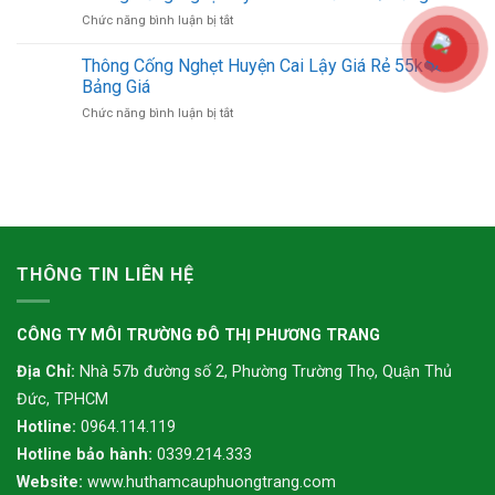
Nghẹt
55k
Bảng
ở
Chức năng bình luận bị tắt
Huyện
❤️
Giá
Thông
Chợ
Bảng
Cống
Thông Cống Nghẹt Huyện Cai Lậy Giá Rẻ 55k❤️
Gạo
Giá
Nghẹt
Giá
Bảng Giá
Mỹ
Rẻ
ở
Chức năng bình luận bị tắt
Tho
55k
Thông
Giá
❤️
Cống
Rẻ
Bảng
Nghẹt
55k
Giá
Huyện
❤️
Cai
Bảng
Lậy
Giá
Giá
Rẻ
THÔNG TIN LIÊN HỆ
55k
❤️
Bảng
CÔNG TY MÔI TRƯỜNG ĐÔ THỊ PHƯƠNG TRANG
Giá
Địa Chỉ:
Nhà 57b đường số 2, Phường Trường Thọ, Quận Thủ
Đức, TPHCM
Hotline:
0964.114.119
Hotline bảo hành:
0339.214.333
Website:
www.huthamcauphuongtrang.com