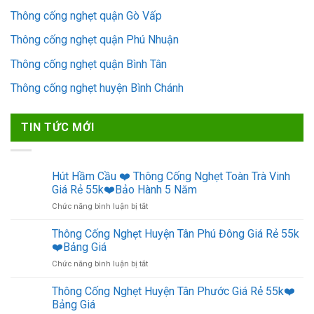
Thông cống nghẹt quận Gò Vấp
Thông cống nghẹt quận Phú Nhuận
Thông cống nghẹt quận Bình Tân
Thông cống nghẹt huyện Bình Chánh
TIN TỨC MỚI
Hút Hầm Cầu ❤️ Thông Cống Nghẹt Toàn Trà Vinh
Giá Rẻ 55k❤️Bảo Hành 5 Năm
ở
Chức năng bình luận bị tắt
Hút
Hầm
Thông Cống Nghẹt Huyện Tân Phú Đông Giá Rẻ 55k
Cầu
❤️Bảng Giá
❤️
ở
Chức năng bình luận bị tắt
Thông
Thông
Cống
Cống
Thông Cống Nghẹt Huyện Tân Phước Giá Rẻ 55k❤️
Nghẹt
Nghẹt
Toàn
Bảng Giá
Huyện
Trà