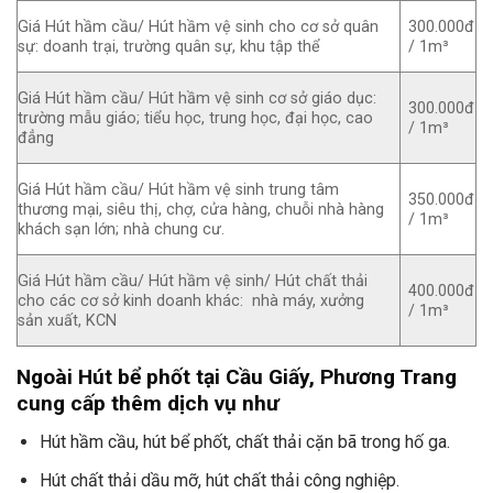
Giá Hút hầm cầu/ Hút hầm vệ sinh cho cơ sở quân
300.000đ
sự: doanh trại, trường quân sự, khu tập thể
/ 1m³
Giá Hút hầm cầu/ Hút hầm vệ sinh cơ sở giáo dục:
300.000đ
trường mẫu giáo; tiểu học, trung học, đại học, cao
/ 1m³
đẳng
Giá Hút hầm cầu/ Hút hầm vệ sinh trung tâm
350.000đ
thương mại, siêu thị, chợ, cửa hàng, chuỗi nhà hàng
/ 1m³
khách sạn lớn; nhà chung cư.
Giá Hút hầm cầu/ Hút hầm vệ sinh/ Hút chất thải
400.000đ
cho các cơ sở kinh doanh khác: nhà máy, xưởng
/ 1m³
sản xuất, KCN
Ngoài Hút bể phốt tại Cầu Giấy, Phương Trang
cung cấp thêm dịch vụ như
Hút hầm cầu, hút bể phốt, chất thải cặn bã trong hố ga.
Hút chất thải dầu mỡ, hút chất thải công nghiệp.