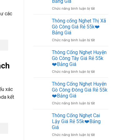
Bảng Giá
Tân
Giá
ở
Chức năng bình luận bị tắt
Phú
Rẻ
hư các
Thông
Đông
55k
Cống
Giá
❤️
Thông cống Nghẹt Thị Xã
Nghẹt
Rẻ
Bảo
Gò Công Giá Rẻ 55k❤️
Huyện
55k
Hành
Bảng Giá
Tân
❤️
5
ở
Chức năng bình luận bị tắt
Phước
Bảng
Năm
Thông
Giá
Giá
cống
Rẻ
Thông Cống Nghẹt Huyện
Nghẹt
55k
Gò Công Tây Giá Rẻ 55k
Thị
❤️
ách
❤️Bảng Giá
Xã
Bảng
ở
Chức năng bình luận bị tắt
Gò
Giá
Thông
Công
Cống
Giá
Thông Cống Nghẹt Huyện
Nghẹt
Rẻ
ếu xác
Gò Công Đông Giá Rẻ 55k
Huyện
55k
❤️Bảng Giá
oda kết
Gò
❤️
ở
Chức năng bình luận bị tắt
Công
Bảng
Thông
Tây
Giá
Cống
Giá
Thông Cống Nghẹt Cai
Nghẹt
Rẻ
Lậy Giá Rẻ 55k❤️Bảng
Huyện
55k
Giá
Gò
❤️
ở
Chức năng bình luận bị tắt
Công
Bảng
Thông