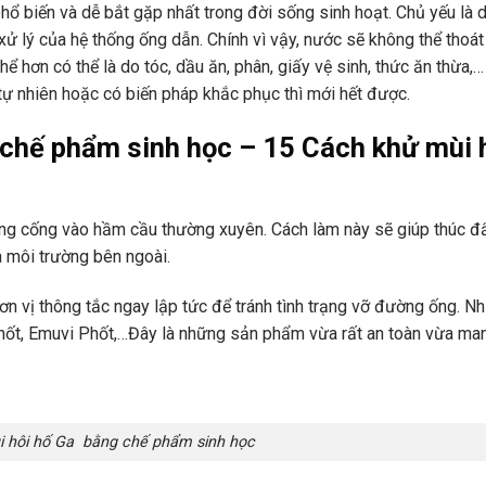
hổ biến và dễ bắt gặp nhất trong đời sống sinh hoạt. Chủ yếu là 
xử lý của hệ thống ống dẫn. Chính vì vậy, nước sẽ không thể thoát
ể hơn có thể là do tóc, dầu ăn, phân, giấy vệ sinh, thức ăn thừa,…
tự nhiên hoặc có biến pháp khắc phục thì mới hết được.
chế phẩm sinh học – 15 Cách khử mùi 
ông cống vào hầm cầu thường xuyên. Cách làm này sẽ giúp thúc đ
a môi trường bên ngoài.
ơn vị thông tắc ngay lập tức để tránh tình trạng vỡ đường ống. N
ốt, Emuvi Phốt,…Đây là những sản phẩm vừa rất an toàn vừa man
 hôi hố Ga bằng chế phẩm sinh học