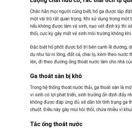
Chắc hẳn mọi người cũng biết, hố ga được lắp đặt
một vài trò rất quan trọng. Khi sử dụng trong một t
nếu không được làm vệ sinh, nạo vét định kỳ thì sẽ
thối, cực kỳ gây mất vệ sinh môi trường không khí.
Đặc biệt hố phốt được bố trí bên cạnh lề đường, do 
dụ như túi ni lông, đất cá, chai lọ, kèm theo nước
lên, đi theo đường ống thoát nước làm cho nhà củ
Ga thoát sàn bị khô
Trong hệ thống thoát nước thải, ga thoát sàn là m
vi sinh có lợi phát triển, sinh trưởng ổn định đẩy 
không được đáp ứng đủ sẽ dẫn tới tình trạng ga thoá
chuột. Điều này gây mùi hôi thối, chứa nhiều vi kh
Tắc ống thoát nước