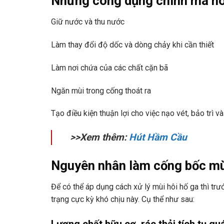
Những công dụng chính mà nó 
Giữ nước và thu nước
Làm thay đổi độ dốc và dòng chảy khi cần thiết
Làm nơi chứa của các chất cặn bã
Ngăn mùi trong cống thoát ra
Tạo điều kiện thuận lợi cho việc nạo vét, bảo trì 
>>Xem thêm:
Hút Hầm Cầu
Nguyên nhân làm cống bốc mùi
Để có thể áp dụng cách xử lý mùi hôi hố ga thì trư
trạng cực kỳ khó chịu này. Cụ thể như sau:
Lượng chất hữu cơ, rác thải tích tụ qu