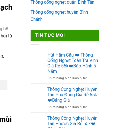
Thông cống nghẹt quận Bình Tân
sạch
Thông cống nghẹt huyện Bình
Chánh
g hố
TIN TỨC MỚI
 hôi từ
Hút Hầm Cầu ❤️ Thông
g,
Cống Nghẹt Toàn Trà Vinh
Giá Rẻ 55k❤️Bảo Hành 5
Năm
ở
Chức năng bình luận bị tắt
Hút
Hầm
Thông Cống Nghẹt Huyện
Cầu
Tân Phú Đông Giá Rẻ 55k
❤️
❤️Bảng Giá
Thông
ở
Chức năng bình luận bị tắt
Cống
Thông
Nghẹt
Cống
 mùi
Toàn
Thông Cống Nghẹt Huyện
Nghẹt
Trà
Tân Phước Giá Rẻ 55k❤️
Huyện
Vinh