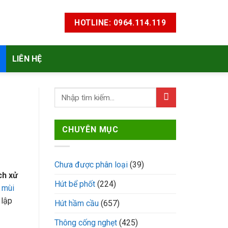
HOTLINE: 0964.114.119
LIÊN HỆ
CHUYÊN MỤC
Chưa được phân loại
(39)
ch xử
Hút bể phốt
(224)
 mùi
 lập
Hút hầm cầu
(657)
Thông cống nghẹt
(425)