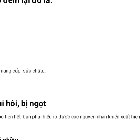
đem lại đó là:
và nâng cấp, sửa chữa…
 hôi, bị ngọt
ớc tiên hết, bạn phải hiểu rõ được các nguyên nhân khiến xuất hiện
á nhiều