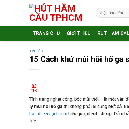
Skip
to
content
TRANG CHỦ
GIỚI THIỆU
RÚT HẦM CẦ
TIN TỨC
15 Cách khử mùi hôi hố ga 
03
Th6
Tình trạng nghẹt cống, bốc mùi thối,… là một vấn
lý mùi hôi hố ga
thì không phải ai cũng biết cả. 
hôi hố Ga sạch mùi
hiệu quả, nhanh chóng. Đảm bảo
tức.