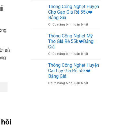
Đông
Giá
Cống
Giá
i
Thông Cống Nghẹt Huyện
Nghẹt
Rẻ
Chợ Gạo Giá Rẻ 55k❤️
Cai
55k
Bảng Giá
Lậy
❤️
ở
Chức năng bình luận bị tắt
Giá
Bảng
ọng.
Thông
Rẻ
Giá
Cống
55k
Thông Cống Nghẹt Mỹ
Nghẹt
❤️
Tho Giá Rẻ 55k❤️Bảng
Huyện
Bảng
Giá
Chợ
Giá
ười sử
ở
Chức năng bình luận bị tắt
Gạo
ong
Thông
Giá
Cống
Rẻ
Thông Cống Nghẹt Huyện
Nghẹt
55k
Cai Lậy Giá Rẻ 55k❤️
Mỹ
❤️
Bảng Giá
Tho
Bảng
ở
Chức năng bình luận bị tắt
Giá
Giá
Thông
Rẻ
Cống
55k
Nghẹt
❤️
Huyện
Bảng
Cai
Giá
Lậy
Giá
 hôi
Rẻ
55k