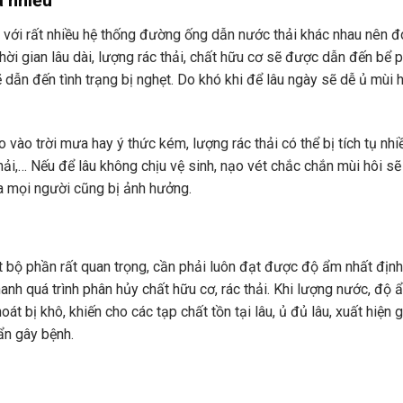
 với rất nhiều hệ thống đường ống dẫn nước thải khác nhau nên 
hời gian lâu dài, lượng rác thải, chất hữu cơ sẽ được dẫn đến bể p
 dẫn đến tình trạng bị nghẹt. Do khó khi để lâu ngày sẽ dễ ủ mùi 
vào trời mưa hay ý thức kém, lượng rác thải có thể bị tích tụ nhiề
 thải,… Nếu để lâu không chịu vệ sinh, nạo vét chắc chắn mùi hôi s
a mọi người cũng bị ảnh hưởng.
ột bộ phần rất quan trọng, cần phải luôn đạt được độ ẩm nhất định
nhanh quá trình phân hủy chất hữu cơ, rác thải. Khi lượng nước, độ 
t bị khô, khiến cho các tạp chất tồn tại lâu, ủ đủ lâu, xuất hiện g
uẩn gây bệnh.